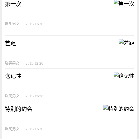
第一次
爆笑男女
2015-12-20
差距
爆笑男女
2015-12-20
这记性
爆笑男女
2015-12-20
特别的约会
爆笑男女
2015-12-20