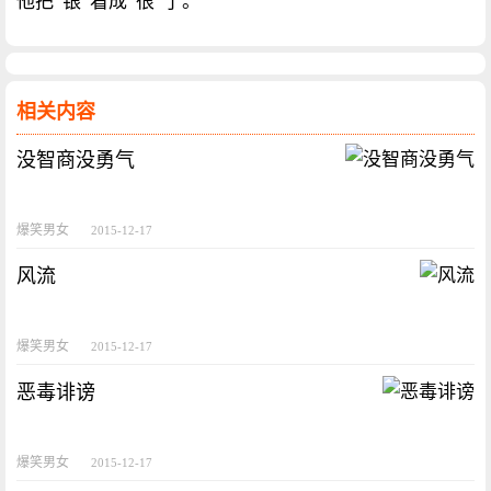
他把“银”看成“很”了。
相关内容
没智商没勇气
爆笑男女
2015-12-17
风流
爆笑男女
2015-12-17
恶毒诽谤
爆笑男女
2015-12-17