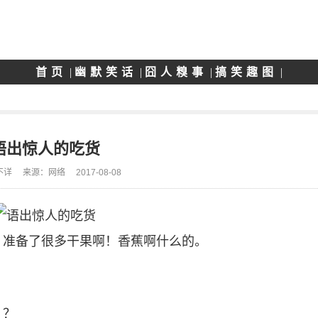
首页
|
幽默笑话
|
囧人糗事
|
搞笑趣图
|
语出惊人的吃货
不详
来源：网络
2017-08-08
，准备了很多干果啊！香蕉啊什么的。
。
！？