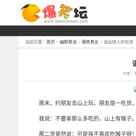
首页
幽默笑话
爆笑男女
当前位置：
>
>
> 语出惊人的吃货
作者：
周末，约朋友去山上玩，朋友是一吃货
我说：不要拿那么多吃的，山上有猴子
那二货竟然说：可是我不喜欢吃猴子呀