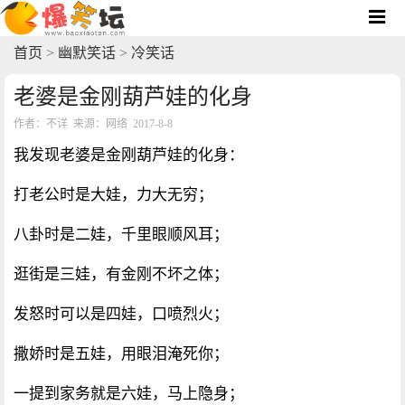
首页
>
幽默笑话
>
冷笑话
老婆是金刚葫芦娃的化身
作者：不详 来源：网络 2017-8-8
我发现老婆是金刚葫芦娃的化身：
打老公时是大娃，力大无穷；
八卦时是二娃，千里眼顺风耳；
逛街是三娃，有金刚不坏之体；
发怒时可以是四娃，口喷烈火；
撒娇时是五娃，用眼泪淹死你；
一提到家务就是六娃，马上隐身；